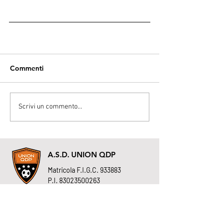
Commenti
Scrivi un commento...
A.S.D. UNION QDP
Matricola F.I.G.C. 933883
P.I.
83023500263
Via Cal della Madonna, 48 - Farra di Soligo (TV)