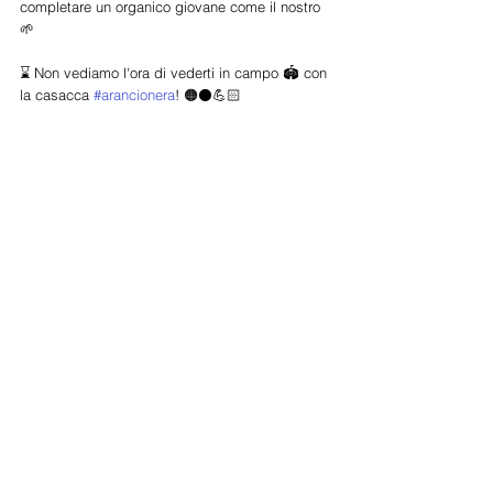
completare un organico giovane come il nostro 
🌱
⌛ Non vediamo l'ora di vederti in campo 🏟️ con 
la casacca 
#arancionera
! 🟠⚫💪🏻