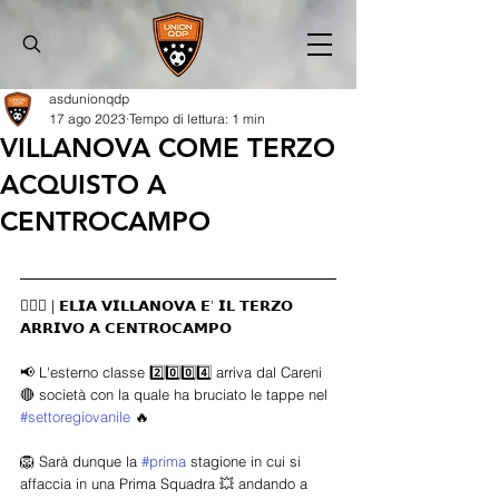
asdunionqdp
17 ago 2023
Tempo di lettura: 1 min
VILLANOVA COME TERZO
ACQUISTO A
CENTROCAMPO
✍🏻🆕 | 𝗘𝗟𝗜𝗔 𝗩𝗜𝗟𝗟𝗔𝗡𝗢𝗩𝗔 𝗘' 𝗜𝗟 𝗧𝗘𝗥𝗭𝗢 
𝗔𝗥𝗥𝗜𝗩𝗢 𝗔 𝗖𝗘𝗡𝗧𝗥𝗢𝗖𝗔𝗠𝗣𝗢
📢 L'esterno classe 2️⃣0️⃣0️⃣4️⃣ arriva dal Careni 
🔴 società con la quale ha bruciato le tappe nel 
#settoregiovanile
 🔥
🦁 Sarà dunque la 
#prima
 stagione in cui si 
affaccia in una Prima Squadra 💥 andando a 