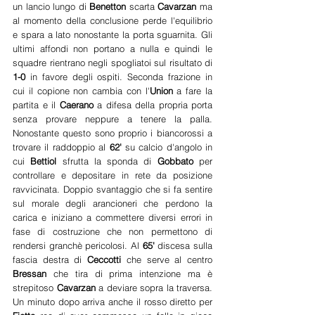
un lancio lungo di 
Benetton 
scarta 
Cavarzan 
ma 
al momento della conclusione perde l'equilibrio 
e spara a lato nonostante la porta sguarnita. Gli 
ultimi affondi non portano a nulla e quindi le 
squadre rientrano negli spogliatoi sul risultato di
1-0
 in favore degli ospiti. Seconda frazione in 
cui il copione non cambia con l'
Union
 a fare la 
partita e il 
Caerano 
a difesa della propria porta 
senza provare neppure a tenere la palla. 
Nonostante questo sono proprio i biancorossi a 
trovare il raddoppio al 
62' 
su calcio d'angolo in 
cui 
Bettiol 
sfrutta la sponda di 
Gobbato 
per 
controllare e depositare in rete da posizione 
ravvicinata. Doppio svantaggio che si fa sentire 
sul morale degli arancioneri che perdono la 
carica e iniziano a commettere diversi errori in 
fase di costruzione che non permettono di 
rendersi granchè pericolosi. Al 
65'
 discesa sulla 
fascia destra di 
Ceccotti 
che serve al centro 
Bressan 
che tira di prima intenzione ma è 
strepitoso 
Cavarzan 
a deviare sopra la traversa. 
Un minuto dopo arriva anche il rosso diretto per 