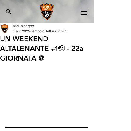
asdunionqdp
4 apr 2022
Tempo di lettura: 7 min
UN WEEKEND
ALTALENANTE 🎢🤕 - 22a
GIORNATA ⚽