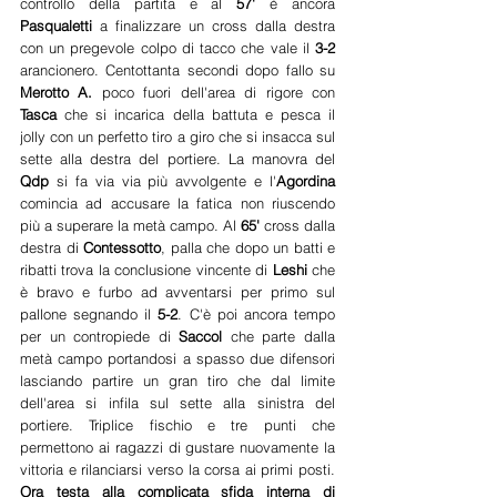
controllo della partita e al
 57'
 è ancora 
Pasqualetti 
a finalizzare un cross dalla destra 
con un pregevole colpo di tacco che vale il 
3-2 
arancionero. Centottanta secondi dopo fallo su 
Merotto A. 
poco fuori dell'area di rigore con 
Tasca 
che si incarica della battuta e pesca il 
jolly con un perfetto tiro a giro che si insacca sul 
sette alla destra del portiere. La manovra del 
Qdp 
si fa via via più avvolgente e l'
Agordina 
comincia ad accusare la fatica non riuscendo 
più a superare la metà campo. Al 
65'
 cross dalla 
destra di 
Contessotto
, palla che dopo un batti e 
ribatti trova la conclusione vincente di 
Leshi 
che 
è bravo e furbo ad avventarsi per primo sul 
pallone segnando il 
5-2
. C'è poi ancora tempo 
per un contropiede di 
Saccol 
che parte dalla 
metà campo portandosi a spasso due difensori 
lasciando partire un gran tiro che dal limite 
dell'area si infila sul sette alla sinistra del 
portiere. Triplice fischio e tre punti che 
permettono ai ragazzi di gustare nuovamente la 
vittoria e rilanciarsi verso la corsa ai primi posti. 
Ora testa alla complicata sfida interna di 