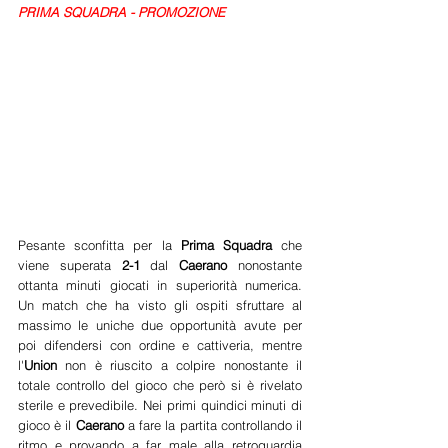
PRIMA SQUADRA - PROMOZIONE
Pesante sconfitta per la 
Prima Squadra 
che 
viene superata
 2-1 
dal 
Caerano 
nonostante 
ottanta minuti giocati in superiorità numerica.  
Un match che ha visto gli ospiti sfruttare al 
massimo le uniche due opportunità avute per 
poi difendersi con ordine e cattiveria, mentre 
l'
Union
 non è riuscito a colpire nonostante il 
totale controllo del gioco che però si è rivelato 
sterile e prevedibile. Nei primi quindici minuti di 
gioco è il 
Caerano 
a fare la partita controllando il 
ritmo e provando a far male alla retroguardia 