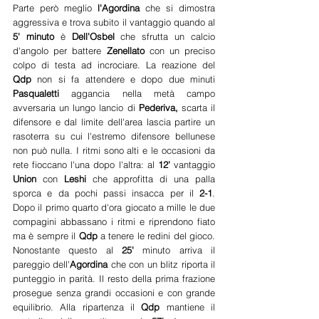
Parte però meglio 
l'Agordina 
che si dimostra 
aggressiva e trova subito il vantaggio quando al 
5' minuto
 è 
Dell'Osbel 
che sfrutta un calcio 
d'angolo per battere 
Zenellato 
con un preciso 
colpo di testa ad incrociare. La reazione del 
Qdp 
non si fa attendere e dopo due minuti 
Pasqualetti 
aggancia nella metà campo 
avversaria un lungo lancio di 
Pederiva, 
scarta il 
difensore e dal limite dell'area lascia partire un 
rasoterra su cui l'estremo difensore bellunese 
non può nulla. I ritmi sono alti e le occasioni da 
rete fioccano l'una dopo l'altra: al 
12'
 vantaggio 
Union 
con 
Leshi 
che approfitta di una palla 
sporca e da pochi passi insacca per il
 2-1
. 
Dopo il primo quarto d'ora giocato a mille le due 
compagini abbassano i ritmi e riprendono fiato 
ma è sempre il 
Qdp 
a tenere le redini del gioco. 
Nonostante questo al 
25'
 minuto arriva il 
pareggio dell'
Agordina 
che con un blitz riporta il 
punteggio in parità. Il resto della prima frazione 
prosegue senza grandi occasioni e con grande 
equilibrio. Alla ripartenza il 
Qdp 
mantiene il 