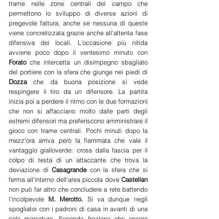
trame nelle zone centrali del campo che 
permettono lo sviluppo di diverse azioni di 
pregevole fattura, anche se nessuna di queste 
viene concretizzata grazie anche all'attenta fase 
difensiva dei locali. L'occasione più nitida 
avviene poco dopo il ventesimo minuto con 
Forato 
che intercetta un disimpegno sbagliato 
del portiere con la sfera che giunge nei piedi di 
Dozza 
che da buona posizione si vede 
respingere il tiro da un difensore. La partita 
inizia poi a perdere il ritmo con le due formazioni 
che non si affacciano molto dalle parti degli 
estremi difensori ma preferiscono amministrare il 
gioco con trame centrali. Pochi minuti dopo la 
mezz'ora arriva però la fiammata che vale il 
vantaggio gialloverde: cross dalla fascia per il 
colpo di testa di un attaccante che trova la 
deviazione di 
Casagrande 
con la sfera che si 
ferma all'interno dell'area piccola dove 
Castellan 
non può far altro che concludere a rete battendo 
l'incolpevole 
M. Merotto. 
Si va dunque negli 
spogliatoi con i padroni di casa in avanti di una 
sola marcatura. Seconda frazione che ancora 