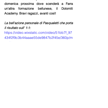
domenica prossima dove scenderà a Farra 
un'altra formazione bellunese, il Dolomiti 
Academy. Bravi ragazzi, avanti così!
La bell'azione personale di Pasqualetti che porta 
il risultato sull' 1-1:
https://video.wixstatic.com/video/51bb7f_97
434f2f9c3b44aaae55de9847b2f45e/360p/m
p4/file.mp4
La grande punizione di Tasca valevole per il 4-2:
https://video.wixstatic.com/video/51bb7f_f3
ecfc8470be497498b25fe5e0f4c268/360p/m
p4/file.mp4