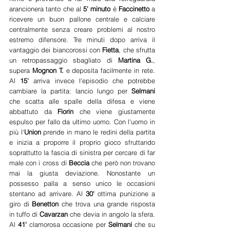
arancionera tanto che al
 5' minuto
 è 
Faccinetto
 a 
ricevere un buon pallone centrale e calciare 
centralmente senza creare problemi al nostro 
estremo difensore. Tre minuti dopo arriva il 
vantaggio dei biancorossi con 
Fietta
, che sfrutta 
un retropassaggio sbagliato di 
Martina G.
, 
supera 
Mognon T.
 e deposita facilmente in rete. 
Al 
15'
 arriva invece l'episodio che potrebbe 
cambiare la partita: lancio lungo per 
Selmani 
che scatta alle spalle della difesa e viene 
abbattuto da 
Fiorin 
che viene giustamente 
espulso per fallo da ultimo uomo. Con l'uomo in 
più l'
Union
 prende in mano le redini della partita 
e inizia a proporre il proprio gioco sfruttando 
soprattutto la fascia di sinistra per cercare di far 
male con i cross di 
Beccia 
che però non trovano 
mai la giusta deviazione. Nonostante un 
possesso palla a senso unico le occasioni 
stentano ad arrivare. Al 
30'
 ottima punizione a 
giro di 
Benetton 
che trova una grande risposta 
in tuffo di 
Cavarzan 
che devia in angolo la sfera. 
Al 
41' 
clamorosa occasione per 
Selmani 
che su 