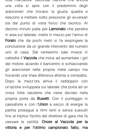
una volta si apre con il predominio degli 
arancioneri che trovano la giusta quadra e 
riescono a mettere sotto pressione gli avversari 
sia dal punto di vista fisico che tecnico. Al 
decimo minuto palla per 
Lamonato 
che penetra 
in area sul laterale, mette in mezzo per l'arrivo di 
Forato 
che da pochi metri si fa respingere la 
conclusione da un grande intervento del numero 
uno di casa. Dal ventesimo sale invece in 
cattedra il 
Vazzola 
che inizia ad aumentare i giri 
del motore alzando il baricentro e schiacciando 
gli arancioneri nella propria metà campo ma 
trovando una linea difensiva attenta e compatta. 
Dopo la mezz'ora arriva il raddoppio con 
un'azione sviluppata sul laterale che porta ad un 
cross forte rasoterra che viene deviato nella 
propria porta da 
Busetti
. Con il punteggio in 
cassaforte e con l'
Union
 a secco di energie la 
partita prosegue a ritmi lenti e senza sussulti 
fino al triplice fischio del direttore di gara che fa 
cessare le ostilità. 
Onore al Vazzola per la 
vittoria e per l'ottimo campionato fatto, ma 