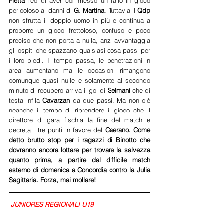
Fietta
 reo di aver commesso un fallo in gioco 
pericoloso ai danni di 
G. Martina
. Tuttavia il 
Qdp 
non sfrutta il doppio uomo in più e continua a 
proporre un gioco frettoloso, confuso e poco 
preciso che non porta a nulla, anzi avvantaggia 
gli ospiti che spazzano qualsiasi cosa passi per 
i loro piedi. Il tempo passa, le penetrazioni in 
area aumentano ma le occasioni rimangono 
comunque quasi nulle e solamente al secondo 
minuto di recupero arriva il gol di 
Selmani 
che di 
testa infila 
Cavarzan 
da due passi. Ma non c'è 
neanche il tempo di riprendere il gioco che il 
direttore di gara fischia la fine del match e 
decreta i tre punti in favore del 
Caerano. Come 
detto brutto stop per i ragazzi di Binotto che 
dovranno ancora lottare per trovare la salvezza 
quanto prima, a partire dal difficile match 
esterno di domenica a Concordia contro la Julia 
Sagittaria. Forza, mai mollare!
 JUNIORES REGIONALI U19