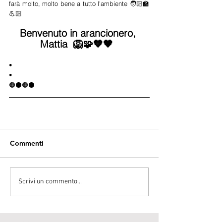
farà molto, molto bene a tutto l'ambiente 🧑🏻‍🏫
💪🏻  
Benvenuto in arancionero, 
Mattia  🦁🧩🧡🖤  
• 
• 
🟠⚫🟠⚫
Commenti
Scrivi un commento...