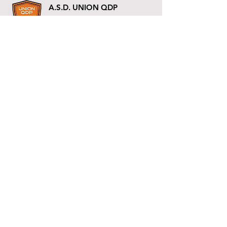
A.S.D. UNION QDP
Matricola F.I.G.C. 933883
P.I.
83023500263
Via Cal della Madonna, 48 - Farra di Soligo (TV)
Tel +39 331 142 0373
asdunionqdp@gmail.com
SCUOLA CALCIO
MAPPA SITO
Homepage
Settore Giovanile
Prima Squadra
Società
Privacy & Cookie
News
Contatti