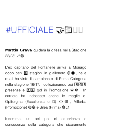
#UFFICIALE
 🤝🏻✍🏻 
𝗠𝗮𝘁𝘁𝗶𝗮 𝗚𝗿𝗮𝘃𝗮 guiderà la difesa nella Stagione 
22/23! 🪄😍  
L'ex capitano del Fontanelle arriva a Moriago 
dopo ben 8️⃣ stagioni in giallonero 🟡⚫, nelle 
quali ha vinto il campionato di Prima Categoria 
nella stagione 16/17,  collezionando poi 1️⃣0️⃣3️⃣ 
presenze e 1️⃣4️⃣ gol in Promozione 💎⚽  In 
carriera ha indossato anche le maglie di 
Opitergina (Eccellenza e D) ⚪🔴, Villorba 
(Promozione) 🟡🔵 e Silea (Prima) 🔴⚪  
Insomma, un bel po' di esperienza e 
conoscenza della categoria che sicuramente 