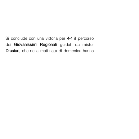
Si conclude con una vittoria per 
4-1
 il percorso 
dei 
Giovanissimi Regionali 
guidati da mister 
Drusian
, che nella mattinata di domenica hanno 
avuto la meglio nella sfida contro l'
Alpago
. Un 
classico match di fine stagione in cui è venuta 
fuori la voglia e la tenacia da parte di tutti i 
giocatori scesi in campo, specie chi ha trovato 
poco spazio durante il corso della stagione. 
Parte bene l'
Union
 che nei primi minuti controlla i 
ritmi con un possesso palla che molto spesso 
sfocia sulle corsie laterali, dalle quali nascono 
gli affondi più pericolosi. All' 
8' minuto 
azione 
prolungata degli uomini in azzurro che mandano 
al tiro 
Bouchrite 
che però alza troppo la mira e 
spedisce sul fondo. Nell'azione seguente 
bell'affondo di 
Saretta 
sulla sinistra che entra in 
area e viene abbattuto nettamente da un 