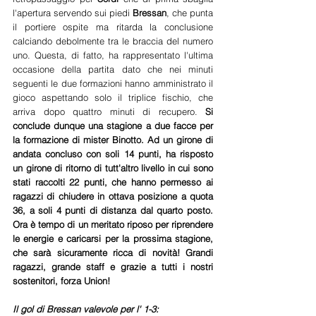
l'apertura servendo sui piedi 
Bressan
, che punta 
il portiere ospite ma ritarda la conclusione 
calciando debolmente tra le braccia del numero 
uno. Questa, di fatto, ha rappresentato l'ultima 
occasione della partita dato che nei minuti 
seguenti le due formazioni hanno amministrato il 
gioco aspettando solo il triplice fischio, che 
arriva dopo quattro minuti di recupero. 
Si 
conclude dunque una stagione a due facce per 
la formazione di mister Binotto. Ad un girone di 
andata concluso con soli 14 punti, ha risposto 
un girone di ritorno di tutt'altro livello in cui sono 
stati raccolti 22 punti, che hanno permesso ai 
ragazzi di chiudere in ottava posizione a quota 
36, a soli 4 punti di distanza dal quarto posto. 
Ora è tempo di un meritato riposo per riprendere 
le energie e caricarsi per la prossima stagione, 
che sarà sicuramente ricca di novità! Grandi 
ragazzi, grande staff e grazie a tutti i nostri 
sostenitori, forza Union!
Il gol di Bressan valevole per l' 1-3: