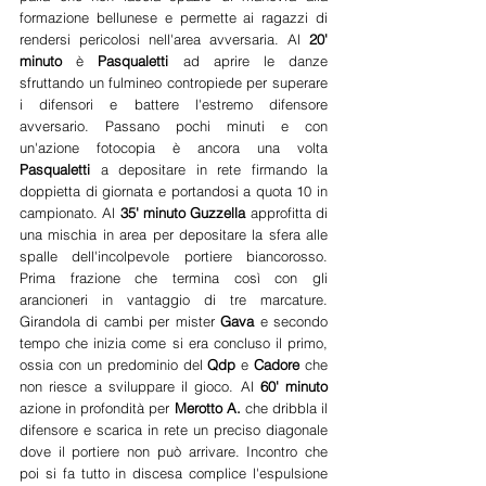
formazione bellunese e permette ai ragazzi di 
rendersi pericolosi nell'area avversaria. Al 
20' 
minuto
 è 
Pasqualetti 
ad aprire le danze 
sfruttando un fulmineo contropiede per superare 
i difensori e battere l'estremo difensore 
avversario. Passano pochi minuti e con 
un'azione fotocopia è ancora una volta 
Pasqualetti 
a depositare in rete firmando la 
doppietta di giornata e portandosi a quota 10 in 
campionato. Al 
35' minuto Guzzella
 approfitta di 
una mischia in area per depositare la sfera alle 
spalle dell'incolpevole portiere biancorosso. 
Prima frazione che termina così con gli 
arancioneri in vantaggio di tre marcature. 
Girandola di cambi per mister 
Gava 
e secondo 
tempo che inizia come si era concluso il primo, 
ossia con un predominio del 
Qdp 
e 
Cadore 
che 
non riesce a sviluppare il gioco. Al 
60' minuto
azione in profondità per 
Merotto A.
 che dribbla il 
difensore e scarica in rete un preciso diagonale 
dove il portiere non può arrivare. Incontro che 
poi si fa tutto in discesa complice l'espulsione 