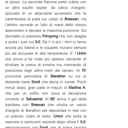
al riposo. La seconda frazione parte subito con 
un altro squillo ospite: da calcio d'angolo, 
spizzata di un attaccante avversario che fa 
carambolare la palla sul corpo di 
Bressan
, ma 
l'arbitro ravvede un fallo di mano dello stesso 
arancionero e decreta la massima punizione. Sul 
dischetto si presenta 
Frimpong 
che non sbaglia 
e porta i suoi sul 
3-0
. Da lì in poi i ritmi si fanno 
ancora più blandi e le squadre iniziano sempre 
più ad accusare le alte temperature. E' l'
Union
che prova a far male più spesso cercando di 
sfruttare la corsia di sinistra ma mancando di 
precisione negli ultimi metri del campo. Al 
75' 
punizione pericolosa di 
Benetton 
su cui si 
distende bene 
Sordi 
che devia in corner. Pochi 
minuti dopo, gran palla in mezzo di 
Martina A
. 
che per un soffio non trova la deviazione 
vincente di 
Selvestrel
. Al 
85' 
arriva il gol della 
bandiera con 
Bressan 
che sfrutta un calcio 
d'angolo di Benetton per depositare in rete con 
un preciso colpo di testa. 
Union 
che tenta la 
reazione e centoventi secondi dopo sfiora il 
3-2:
retropassaggio per 
Sordi 
che di prima sbaglia 