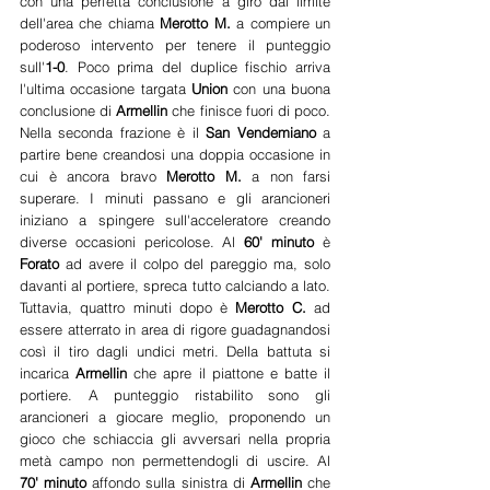
con una perfetta conclusione a giro dal limite 
dell'area che chiama 
Merotto M.
 a compiere un 
poderoso intervento per tenere il punteggio 
sull'
1-0
. Poco prima del duplice fischio arriva 
l'ultima occasione targata 
Union 
con una buona 
conclusione di 
Armellin 
che finisce fuori di poco. 
Nella seconda frazione è il 
San Vendemiano
 a 
partire bene creandosi una doppia occasione in 
cui è ancora bravo 
Merotto M.
 a non farsi 
superare. I minuti passano e gli arancioneri 
iniziano a spingere sull'acceleratore creando 
diverse occasioni pericolose. Al 
60' minuto
 è 
Forato 
ad avere il colpo del pareggio ma, solo 
davanti al portiere, spreca tutto calciando a lato. 
Tuttavia, quattro minuti dopo è 
Merotto C. 
ad 
essere atterrato in area di rigore guadagnandosi 
così il tiro dagli undici metri. Della battuta si 
incarica 
Armellin 
che apre il piattone e batte il 
portiere. A punteggio ristabilito sono gli 
arancioneri a giocare meglio, proponendo un 
gioco che schiaccia gli avversari nella propria 
metà campo non permettendogli di uscire. Al
70' minuto
 affondo sulla sinistra di 
Armellin 
che 