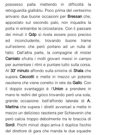
possesso palla mettendo in difficoltà la 
retroguardia gialloblu. Poco prima del ventesimo 
arrivano due buone occasioni per 
Bressan 
che, 
appostato sul secondo palo, non inquadra la 
porta in entrambe le circostanze. Con il passare 
dei minuti il 
Qdp 
si rivela essere poco preciso 
ed inconcludente, trovando buone trame 
sull'esterno che però portano ad un nulla di 
fatto. Dall'altra parte, la compagine di mister 
Carniato 
sfrutta i molti giovani messi in campo 
per aumentare i ritmi e puntare tutto sulla corsa. 
Al 
33' minuto
 affondo sulla sinistra di 
Shala 
che 
supera 
Ceccotti 
e mette in mezzo un potente 
rasoterra che viene corretto in rete da 
Gallo
. Con 
il doppio svantaggio è l'
Union
 a prendere in 
mano le redini del gioco trovando però una sola, 
grande occasione: bell'affondo laterale di 
A. 
Martina
 che supera i diretti avversari e mette in 
mezzo un delizioso rasoterra per Schievenin che 
però calcia troppo debolmente tra le braccia di 
Sordi
. Pochi minuti dopo arriva il duplice fischio 
del direttore di gara che manda le due squadre 