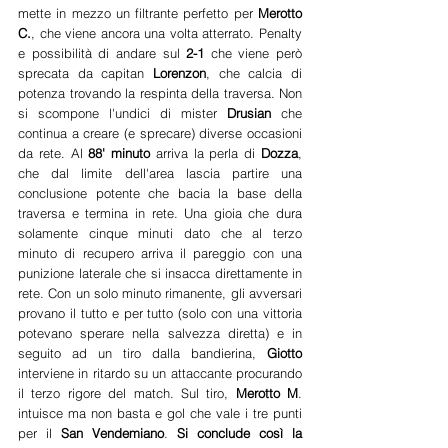
mette in mezzo un filtrante perfetto per 
Merotto 
C.
, che viene ancora una volta atterrato. Penalty 
e possibilità di andare sul 
2-1
 che viene però 
sprecata da capitan 
Lorenzon
, che calcia di 
potenza trovando la respinta della traversa. Non 
si scompone l'undici di mister 
Drusian 
che 
continua a creare (e sprecare) diverse occasioni 
da rete. Al 
88' minuto
 arriva la perla di 
Dozza
, 
che dal limite dell'area lascia partire una 
conclusione potente che bacia la base della 
traversa e termina in rete. Una gioia che dura 
solamente cinque minuti dato che al terzo 
minuto di recupero arriva il pareggio con una 
punizione laterale che si insacca direttamente in 
rete. Con un solo minuto rimanente, gli avversari 
provano il tutto e per tutto (solo con una vittoria 
potevano sperare nella salvezza diretta) e in 
seguito ad un tiro dalla bandierina, 
Giotto 
interviene in ritardo su un attaccante procurando 
il terzo rigore del match. Sul tiro, 
Merotto M
. 
intuisce ma non basta e gol che vale i tre punti 
per il 
San Vendemiano
. 
Si conclude così la 