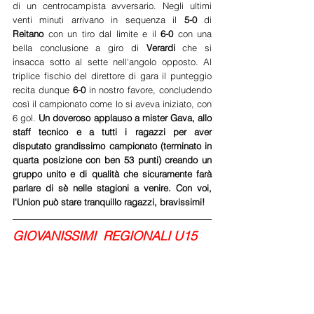
di un centrocampista avversario. Negli ultimi 
venti minuti arrivano in sequenza il 
5-0
 di 
Reitano 
con un tiro dal limite e il 
6-0
 con una 
bella conclusione a giro di 
Verardi 
che si 
insacca sotto al sette nell'angolo opposto. Al 
triplice fischio del direttore di gara il punteggio 
recita dunque
 6-0 
in nostro favore, concludendo 
così il campionato come lo si aveva iniziato, con 
6 gol. 
Un doveroso applauso a mister Gava, allo 
staff tecnico e a tutti i ragazzi per aver 
disputato grandissimo campionato (terminato in 
quarta posizione con ben 53 punti) creando un 
gruppo unito e di qualità che sicuramente farà 
parlare di sè nelle stagioni a venire. Con voi, 
l'Union può stare tranquillo ragazzi, bravissimi!
GIOVANISSIMI  REGIONALI U15