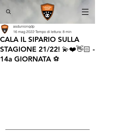
asdunionqdp
16 mag 2022
Tempo di lettura: 8 min
CALA IL SIPARIO SULLA
STAGIONE 21/22! 💫❤️👋🏻 -
14a GIORNATA ⚽