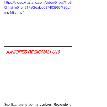
https://video.wixstatic.com/video/51bb7f_b8
0f11d1e01e4817a0fdabd097403963/720p/
mp4/file.mp4
 JUNIORES REGIONALI U19
Sconfitta anche per la 
Juniores Regionale
 di 