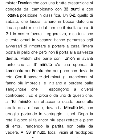
mister 
Drusian 
che con una brutta prestazione si 
congeda dal campionato con 
33 punti
 e con 
l'
ottava
 posizione in classifica. Un 
3-2
, quello di 
sabato, che lascia l'amaro in bocca dato che 
fino a pochi minuti dal termine il risultato era di 
2-1
 in nostro favore. Leggerezza, disattenzione 
e testa ormai in vacanza hanno permesso agli 
avversari di rimontare e portare a casa l'intera 
posta in palio che però non li porta alla salvezza 
diretta. Match che parte con l'
Union
 in avanti 
tanto che al 
3' minuto
 c'è una sponda di 
Lamonato 
per 
Forato 
che per poco non devia in 
rete. Con il passare dei minuti gli arancioneri si 
fanno più imprecisi e iniziano a perdere palle 
sanguinose che li espongono a diversi 
contropiedi. Ed è proprio da uno di questi che, 
al 
16' minuto
, un attaccante scatta bene alle 
spalle della difesa e, davanti a 
Merotto M.
, non 
sbaglia portando in vantaggio i suoi. Dopo la 
rete il gioco si fa ancor più spezzettato e pieno 
di errori, rendendo la partita non bella da 
vedere. Al 
33' minuto
, locali vicini al raddoppio 