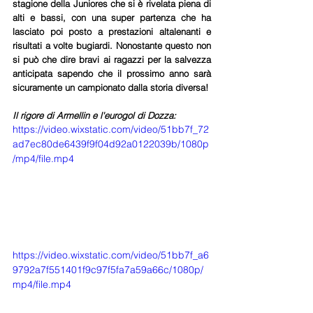
stagione della Juniores che si è rivelata piena di 
alti e bassi, con una super partenza che ha 
lasciato poi posto a prestazioni altalenanti e 
risultati a volte bugiardi. Nonostante questo non 
si può che dire bravi ai ragazzi per la salvezza 
anticipata sapendo che il prossimo anno sarà 
sicuramente un campionato dalla storia diversa!
Il rigore di Armellin e l'eurogol di Dozza:
https://video.wixstatic.com/video/51bb7f_72
ad7ec80de6439f9f04d92a0122039b/1080p
/mp4/file.mp4
https://video.wixstatic.com/video/51bb7f_a6
9792a7f551401f9c97f5fa7a59a66c/1080p/
mp4/file.mp4