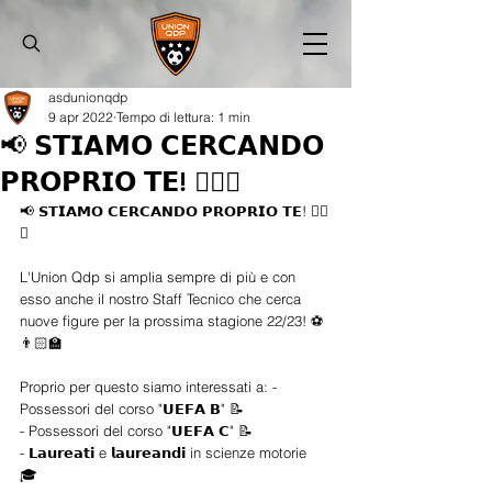
asdunionqdp
9 apr 2022
Tempo di lettura: 1 min
📢 𝗦𝗧𝗜𝗔𝗠𝗢 𝗖𝗘𝗥𝗖𝗔𝗡𝗗𝗢
𝗣𝗥𝗢𝗣𝗥𝗜𝗢 𝗧𝗘! 👇🏻👀
📢 𝗦𝗧𝗜𝗔𝗠𝗢 𝗖𝗘𝗥𝗖𝗔𝗡𝗗𝗢 𝗣𝗥𝗢𝗣𝗥𝗜𝗢 𝗧𝗘! 👇🏻
👀  
L'Union Qdp si amplia sempre di più e con 
esso anche il nostro Staff Tecnico che cerca 
nuove figure per la prossima stagione 22/23! ⚽
👨🏻‍🏫  
Proprio per questo siamo interessati a: - 
Possessori del corso "𝗨𝗘𝗙𝗔 𝗕" 📝 
- Possessori del corso "𝗨𝗘𝗙𝗔 𝗖" 📝 
- 𝗟𝗮𝘂𝗿𝗲𝗮𝘁𝗶 e 𝗹𝗮𝘂𝗿𝗲𝗮𝗻𝗱𝗶 in scienze motorie 
🎓  