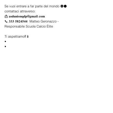
Se vuoi entrare a far parte del mondo 🟠⚫ 
contattaci attraverso:  
📩 𝐚𝐬𝐝𝐮𝐧𝐢𝐨𝐧𝐪𝐝𝐩@𝐠𝐦𝐚𝐢𝐥.𝐜𝐨𝐦  
📞 𝟑𝟑𝟑 𝟓𝟖𝟐𝟒𝟓𝟒𝟒  Matteo Geronazzo - 
Responsabile Scuola Calcio Élite  
Ti aspettiamo‼️📱 
•
•