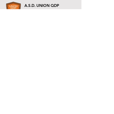
A.S.D. UNION QDP
Matricola F.I.G.C. 933883
P.I.
83023500263
Via Cal della Madonna, 48 - Farra di Soligo (TV)
Tel +39 331 142 0373
asdunionqdp@gmail.com
SCUOLA CALCIO
MAPPA SITO
Homepage
Settore Giovanile
Prima Squadra
Società
Privacy & Cookie